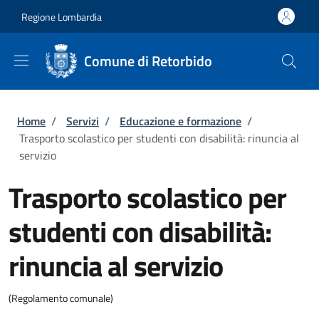
Salta al contenuto principale
Skip to footer content
Regione Lombardia
Comune di Retorbido
Briciole di pane
Home
/
Servizi
/
Educazione e formazione
/
Trasporto scolastico per studenti con disabilità: rinuncia al
servizio
Trasporto scolastico per
studenti con disabilità:
rinuncia al servizio
(Regolamento comunale)