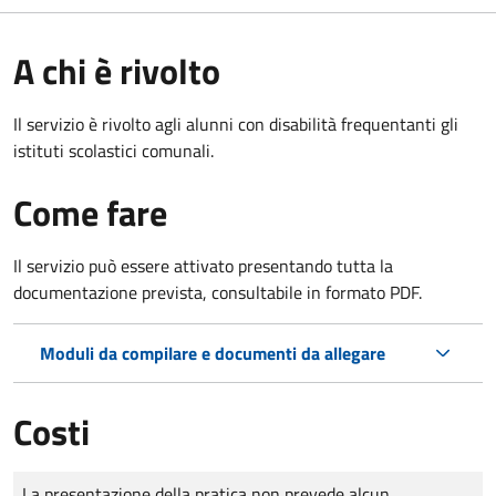
A chi è rivolto
Il servizio è rivolto agli alunni con disabilità frequentanti gli
istituti scolastici comunali.
Come fare
Il servizio può essere attivato presentando tutta la
documentazione prevista, consultabile in formato PDF.
Moduli da compilare e documenti da allegare
Costi
Tipo di pagamento
Importo
La presentazione della pratica non prevede alcun