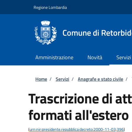
Salta al contenuto principale
Skip to footer content
Regione Lombardia
Comune di Retorbid
Amministrazione
Novità
Servizi
Briciole di pane
Home
/
Servizi
/
Anagrafe e stato civile
/
Trascrizione di atti
formati all'estero
(
urn:nir:presidente.repubblica:decreto:2000-11-03;396
)