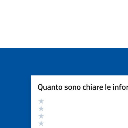
Quanto sono chiare le info
Valutazione
Valuta 5 stelle su 5
Valuta 4 stelle su 5
Valuta 3 stelle su 5
Valuta 2 stelle su 5