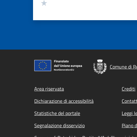
Valuta 1 stelle su 5
Comune di R
Footer menu
Area riservata
Crediti
Dichiarazione di accessibilità
Contatt
Statistiche del portale
Leggi l
Segnalazione disservizio
Piano d