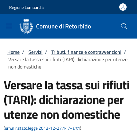
Salta al contenuto principale
Skip to footer content
Regione Lombardia
Comune di Retorbido
Briciole di pane
Home
/
Servizi
/
Tributi, finanze e contravvenzioni
/
Versare la tassa sui rifiuti (TARI): dichiarazione per utenze
non domestiche
Versare la tassa sui rifiuti
(TARI): dichiarazione per
utenze non domestiche
(
urn:nir:stato:legge:2013-12-27;147~art1
)