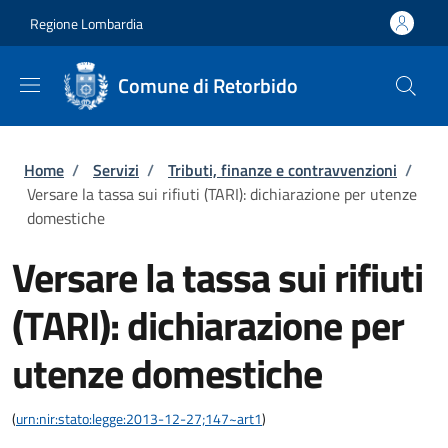
Salta al contenuto principale
Skip to footer content
Regione Lombardia
Comune di Retorbido
Briciole di pane
Home
/
Servizi
/
Tributi, finanze e contravvenzioni
/
Versare la tassa sui rifiuti (TARI): dichiarazione per utenze
domestiche
Versare la tassa sui rifiuti
(TARI): dichiarazione per
utenze domestiche
(
urn:nir:stato:legge:2013-12-27;147~art1
)