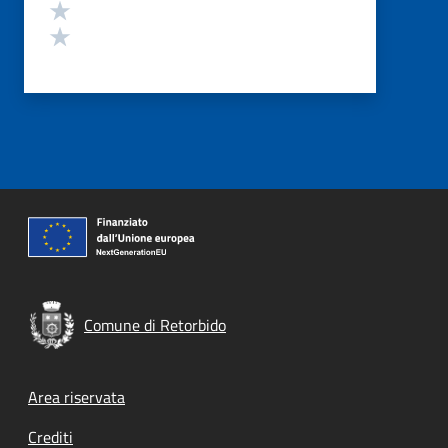
Valuta 2 stelle su 5
Valuta 1 stelle su 5
Comune di Retorbido
Footer menu
Area riservata
Crediti