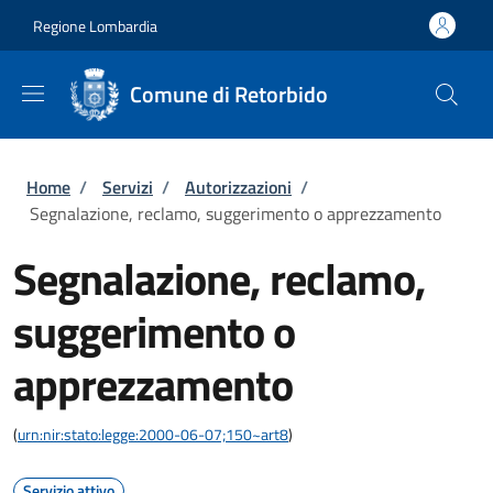
Salta al contenuto principale
Skip to footer content
Regione Lombardia
Comune di Retorbido
Briciole di pane
Home
/
Servizi
/
Autorizzazioni
/
Segnalazione, reclamo, suggerimento o apprezzamento
Segnalazione, reclamo,
suggerimento o
apprezzamento
(
urn:nir:stato:legge:2000-06-07;150~art8
)
Servizio attivo