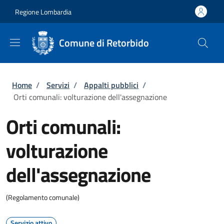
Salta al contenuto principale
Skip to footer content
Regione Lombardia
Comune di Retorbido
Briciole di pane
Home
/
Servizi
/
Appalti pubblici
/
Orti comunali: volturazione dell'assegnazione
Orti comunali:
volturazione
dell'assegnazione
(Regolamento comunale)
Servizio attivo