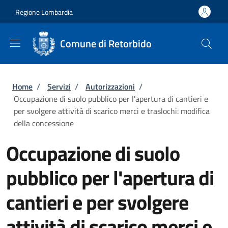
Salta al contenuto principale
Skip to footer content
Regione Lombardia
Comune di Retorbido
Briciole di pane
Home
/
Servizi
/
Autorizzazioni
/
Occupazione di suolo pubblico per l'apertura di cantieri e
per svolgere attività di scarico merci e traslochi: modifica
della concessione
Occupazione di suolo
pubblico per l'apertura di
cantieri e per svolgere
attività di scarico merci e