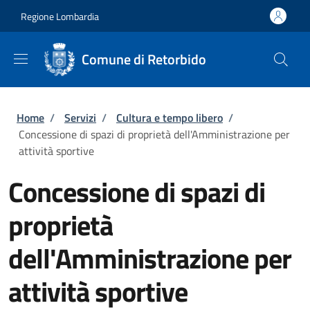
Salta al contenuto principale
Skip to footer content
Regione Lombardia
Comune di Retorbido
Briciole di pane
Home
/
Servizi
/
Cultura e tempo libero
/
Concessione di spazi di proprietà dell'Amministrazione per
attività sportive
Concessione di spazi di
proprietà
dell'Amministrazione per
attività sportive