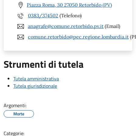
Piazza Roma, 30 27050 Retorbido (PV)
0383/374502
(Telefono)
anagrafe@comune.retorbido.pv.it
(Email)
comune.retorbido@pec.regione.lombardia.it
(P
Strumenti di tutela
Tutela amministrativa
Tutela giurisdizionale
Argomenti:
Morte
Categorie: