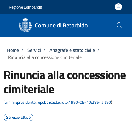
Salta al contenuto principale
Skip to footer content
Regione Lombardia
Comune di Retorbido
Briciole di pane
Home
/
Servizi
/
Anagrafe e stato civile
/
Rinuncia alla concessione cimiteriale
Rinuncia alla concessione
cimiteriale
(
urn:nir:presidente.repubblica:decreto:1990-09-10;285~art90
)
Servizio attivo