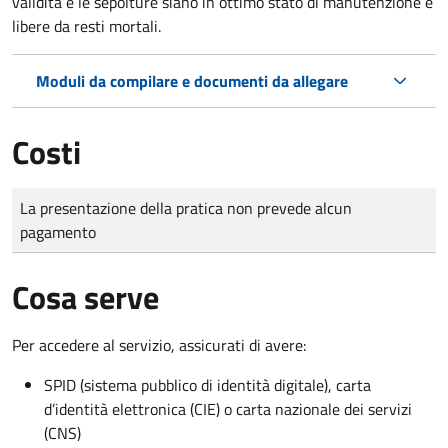
validità e le sepolture siano in ottimo stato di manutenzione e
libere da resti mortali.
Moduli da compilare e documenti da allegare
Costi
Tipo di pagamento
Importo
La presentazione della pratica non prevede alcun
pagamento
Cosa serve
Per accedere al servizio, assicurati di avere:
SPID (sistema pubblico di identità digitale), carta
d’identità elettronica (CIE) o carta nazionale dei servizi
(CNS)