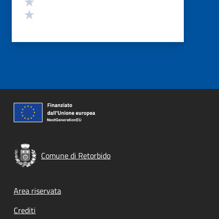
Valuta 2 stelle su 5
Valuta 1 stelle su 5
Comune di Retorbido
Footer menu
Area riservata
Crediti