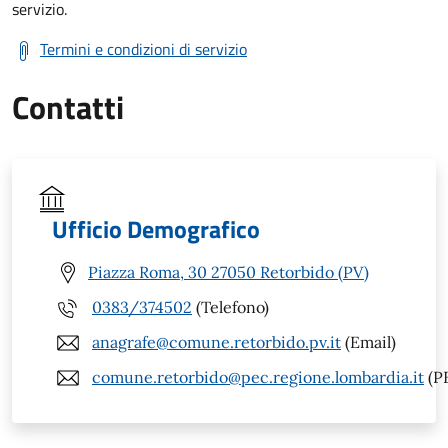
servizio.
Termini e condizioni di servizio
Contatti
Ufficio Demografico
Piazza Roma, 30 27050 Retorbido (PV)
0383/374502
(Telefono)
anagrafe@comune.retorbido.pv.it
(Email)
comune.retorbido@pec.regione.lombardia.it
(P