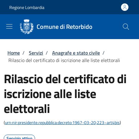
Salta al contenuto principale
Skip to footer content
Regione Lombardia
Comune di Retorbido
Briciole di pane
Home
/
Servizi
/
Anagrafe e stato civile
/
Rilascio del certificato di iscrizione alle liste elettorali
Rilascio del certificato di
iscrizione alle liste
elettorali
(
urn:nir:presidente.repubblica:decreto:1967-03-20;223~art4bis
)
Servizio attivo