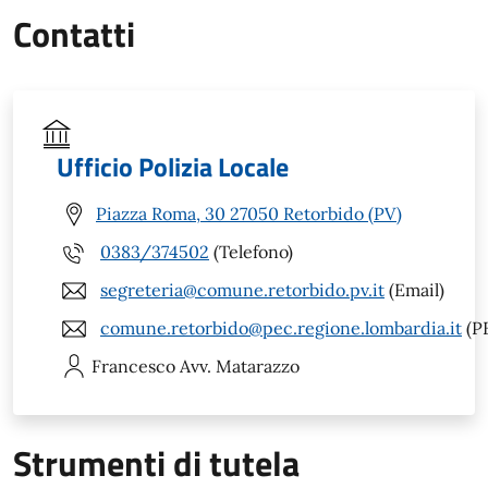
Contatti
Ufficio Polizia Locale
Piazza Roma, 30 27050 Retorbido (PV)
0383/374502
(Telefono)
segreteria@comune.retorbido.pv.it
(Email)
comune.retorbido@pec.regione.lombardia.it
(P
Francesco
Avv. Matarazzo
Strumenti di tutela