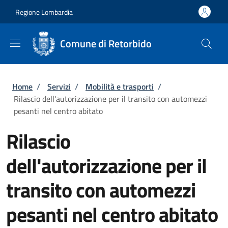
Salta al contenuto principale
Skip to footer content
Regione Lombardia
Comune di Retorbido
Briciole di pane
Home
/
Servizi
/
Mobilità e trasporti
/
Rilascio dell'autorizzazione per il transito con automezzi
pesanti nel centro abitato
Rilascio
dell'autorizzazione per il
transito con automezzi
pesanti nel centro abitato