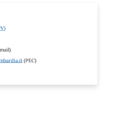
PV)
mail)
mbardia.it
(PEC)