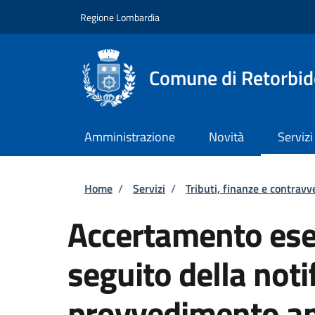
Salta al contenuto principale
Skip to footer content
Regione Lombardia
Comune di Retorbid
Amministrazione
Novità
Servizi
Briciole di pane
Home
/
Servizi
/
Tributi, finanze e contravv
Accertamento ese
seguito della notif
provvedimento am