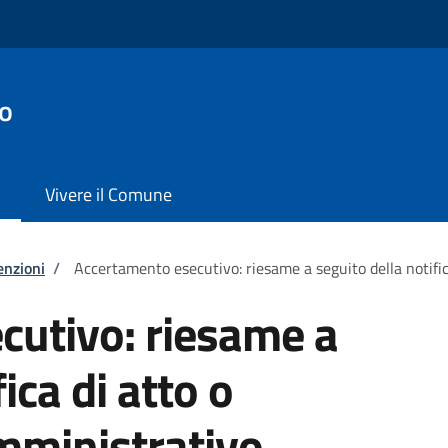
o
Vivere il Comune
enzioni
/
Accertamento esecutivo: riesame a seguito della notifi
cutivo: riesame a
ica di atto o
ministrativo