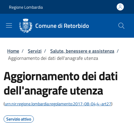
Salta al contenuto principale
Skip to footer content
Regione Lombardia
Comune di Retorbido
Briciole di pane
Home
/
Servizi
/
Salute, benessere e assistenza
/
Aggiornamento dei dati dell'anagrafe utenza
Aggiornamento dei dati
dell'anagrafe utenza
(
urn:nir:regione.lombardia:regolamento:2017-08-04;4~art27
)
Servizio attivo