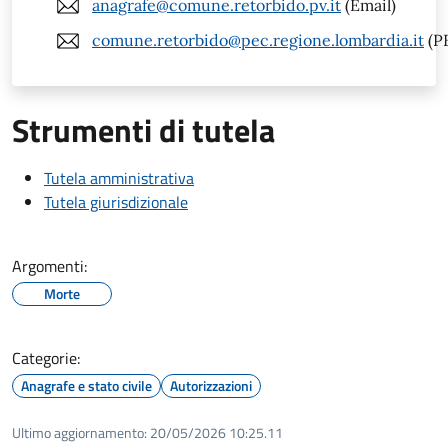
anagrafe@comune.retorbido.pv.it
(Email)
comune.retorbido@pec.regione.lombardia.it
(P
Strumenti di tutela
Tutela amministrativa
Tutela giurisdizionale
Argomenti:
Morte
Categorie:
Anagrafe e stato civile
Autorizzazioni
Ultimo aggiornamento:
20/05/2026 10:25.11