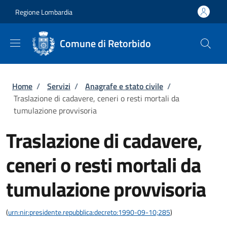
Salta al contenuto principale
Skip to footer content
Regione Lombardia
Comune di Retorbido
Briciole di pane
Home
/
Servizi
/
Anagrafe e stato civile
/
Traslazione di cadavere, ceneri o resti mortali da
tumulazione provvisoria
Traslazione di cadavere,
ceneri o resti mortali da
tumulazione provvisoria
(
urn:nir:presidente.repubblica:decreto:1990-09-10;285
)