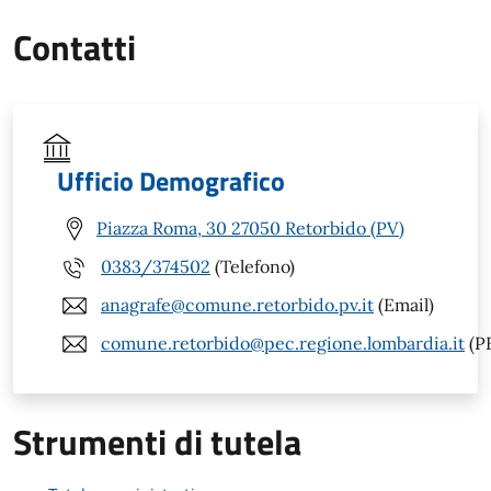
Contatti
Ufficio Demografico
Piazza Roma, 30 27050 Retorbido (PV)
0383/374502
(Telefono)
anagrafe@comune.retorbido.pv.it
(Email)
comune.retorbido@pec.regione.lombardia.it
(P
Strumenti di tutela