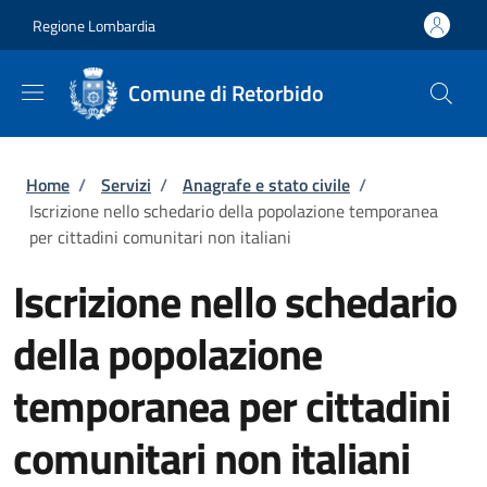
Salta al contenuto principale
Skip to footer content
Regione Lombardia
Comune di Retorbido
Briciole di pane
Home
/
Servizi
/
Anagrafe e stato civile
/
Iscrizione nello schedario della popolazione temporanea
per cittadini comunitari non italiani
Iscrizione nello schedario
della popolazione
temporanea per cittadini
comunitari non italiani