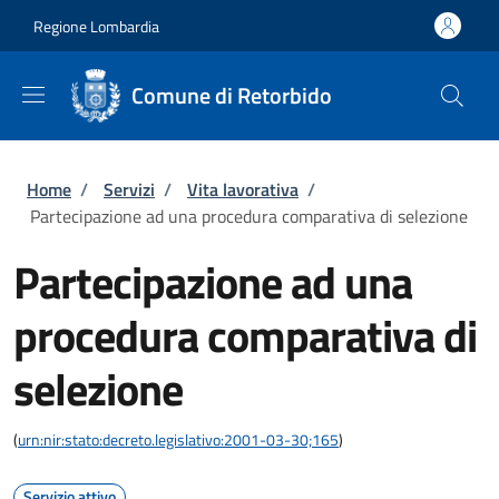
Salta al contenuto principale
Skip to footer content
Regione Lombardia
Comune di Retorbido
Briciole di pane
Home
/
Servizi
/
Vita lavorativa
/
Partecipazione ad una procedura comparativa di selezione
Partecipazione ad una
procedura comparativa di
selezione
(
urn:nir:stato:decreto.legislativo:2001-03-30;165
)
Servizio attivo