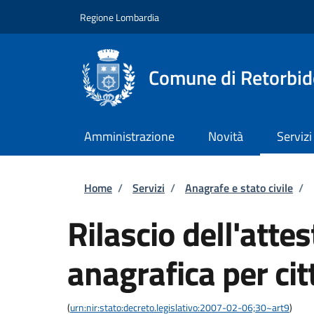
Salta al contenuto principale
Skip to footer content
Regione Lombardia
Comune di Retorbid
Amministrazione
Novità
Servizi
Briciole di pane
Home
/
Servizi
/
Anagrafe e stato civile
/
Rilascio dell'attes
anagrafica per cit
(
urn:nir:stato:decreto.legislativo:2007-02-06;30~art9
)