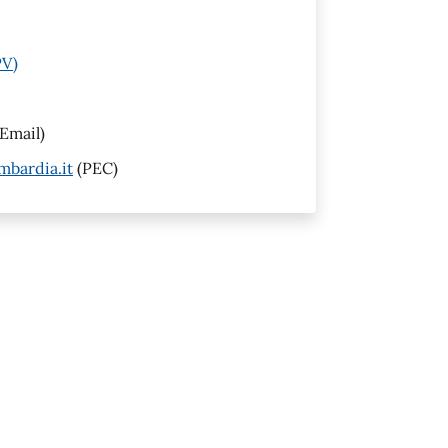
PV)
Email)
mbardia.it
(PEC)