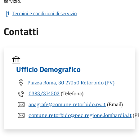
servizio.
Termini e condizioni di servizio
Contatti
Ufficio Demografico
Piazza Roma, 30 27050 Retorbido (PV)
0383/374502
(Telefono)
anagrafe@comune.retorbido.pv.it
(Email)
comune.retorbido@pec.regione.lombardia.it
(P