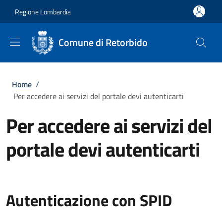
Salta al contenuto principale
Skip to footer content
Regione Lombardia
Comune di Retorbido
Briciole di pane
Home
/
Per accedere ai servizi del portale devi autenticarti
Per accedere ai servizi del
portale devi autenticarti
Autenticazione con SPID