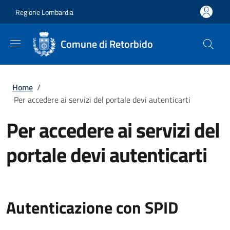
Salta al contenuto principale
Skip to footer content
Regione Lombardia
Comune di Retorbido
Briciole di pane
Home
/
Per accedere ai servizi del portale devi autenticarti
Per accedere ai servizi del
portale devi autenticarti
Autenticazione con SPID