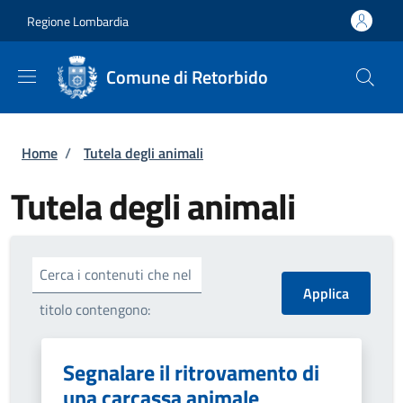
Salta al contenuto principale
Skip to footer content
Regione Lombardia
Comune di Retorbido
Briciole di pane
Home
/
Tutela degli animali
Tutela degli animali
Cerca i contenuti che nel
titolo contengono:
Segnalare il ritrovamento di
una carcassa animale