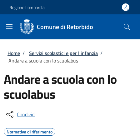
Salta al contenuto principale
Skip to footer content
Regione Lombardia
Comune di Retorbido
Briciole di pane
Home
/
Servizi scolastici e per l'infanzia
/
Andare a scuola con lo scuolabus
Andare a scuola con lo
scuolabus
Condividi
Normativa di riferimento