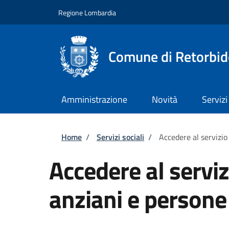
Salta al contenuto principale
Skip to footer content
Regione Lombardia
Comune di Retorbid
Amministrazione
Novità
Servizi
Briciole di pane
Home
/
Servizi sociali
/
Accedere al servizio
Accedere al serviz
anziani e persone 