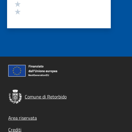
Valuta 2 stelle su 5
Valuta 1 stelle su 5
Comune di Retorbido
Footer menu
Area riservata
Crediti