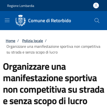
Salta al contenuto principale
Skip to footer content
Regione Lombardia
Comune di Retorbido
Briciole di pane
Home
/
Polizia locale
/
Organizzare una manifestazione sportiva non competitiva
su strada e senza scopo di lucro
Organizzare una
manifestazione sportiva
non competitiva su strada
e senza scopo di lucro