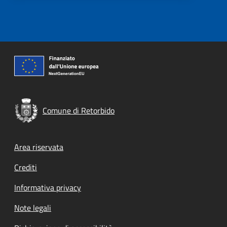
Comune di Retorbido
Footer menu
Area riservata
Crediti
Informativa privacy
Note legali