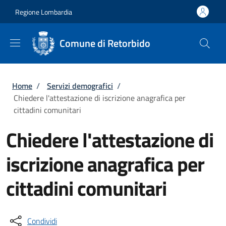
Salta al contenuto principale
Skip to footer content
Regione Lombardia
Comune di Retorbido
Briciole di pane
Home
/
Servizi demografici
/
Chiedere l'attestazione di iscrizione anagrafica per
cittadini comunitari
Chiedere l'attestazione di
iscrizione anagrafica per
cittadini comunitari
Condividi