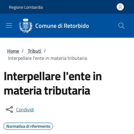
Salta al contenuto principale
Skip to footer content
Regione Lombardia
Comune di Retorbido
Briciole di pane
Home
/
Tributi
/
Interpellare l'ente in materia tributaria
Interpellare l'ente in
materia tributaria
Condividi
Normativa di riferimento